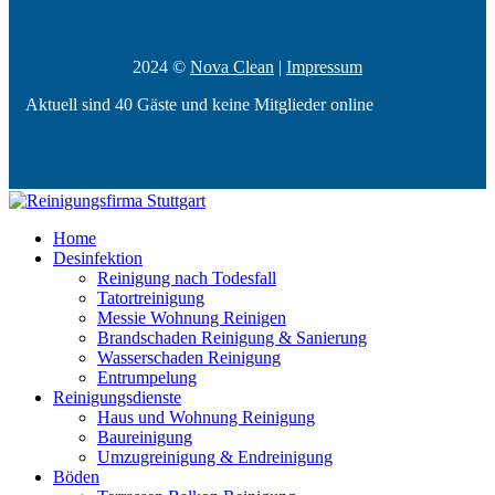
2024 ©
Nova Clean
|
Impressum
Aktuell sind 40 Gäste und keine Mitglieder online
Home
Desinfektion
Reinigung nach Todesfall
Tatortreinigung
Messie Wohnung Reinigen
Brandschaden Reinigung & Sanierung
Wasserschaden Reinigung
Entrumpelung
Reinigungsdienste
Haus und Wohnung Reinigung
Baureinigung
Umzugreinigung & Endreinigung
Böden