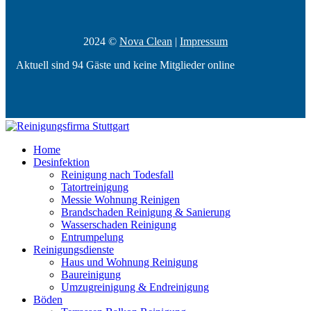
2024 ©
Nova Clean
|
Impressum
Aktuell sind 94 Gäste und keine Mitglieder online
Home
Desinfektion
Reinigung nach Todesfall
Tatortreinigung
Messie Wohnung Reinigen
Brandschaden Reinigung & Sanierung
Wasserschaden Reinigung
Entrumpelung
Reinigungsdienste
Haus und Wohnung Reinigung
Baureinigung
Umzugreinigung & Endreinigung
Böden