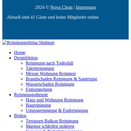
2024 ©
Nova Clean
|
Impressum
Aktuell sind 41 Gäste und keine Mitglieder online
Home
Desinfektion
Reinigung nach Todesfall
Tatortreinigung
Messie Wohnung Reinigen
Brandschaden Reinigung & Sanierung
Wasserschaden Reinigung
Entrumpelung
Reinigungsdienste
Haus und Wohnung Reinigung
Baureinigung
Umzugreinigung & Endreinigung
Böden
Terrassen Balkon Reinigung
Marmor schleifen polieren